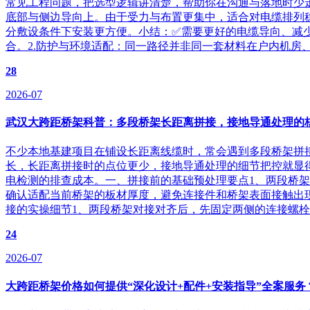
常见工程问题，把选型逻辑讲清楚，帮助你在沟通与落地时少走弯
底部与侧边导向上。由于受力与布置更集中，适合对电缆排列
分敷设条件下安装更方便。小结：✅需要更好的电缆导向、减
合。2.防护与环境适配：同一路径并非同一套材料在户内机房
28
2026-07
武汉大跨距桥架科普：多段桥架长距离拼接，接地导通处理的
不少本地基建项目在铺设长距离线缆时，常会遇到多段桥架拼
长，长距离拼接时的点位更少，接地导通处理的细节把控就显得
电检测的排查成本。一、拼接前的基础预处理要点1、两段桥
确认适配当前桥架的板材厚度，避免连接件和桥架表面接触出
接的实操细节1、两段桥架对接对齐后，先固定两侧的连接螺栓
24
2026-07
大跨距桥架价格如何提供“深化设计+配件+安装指导”全案服务