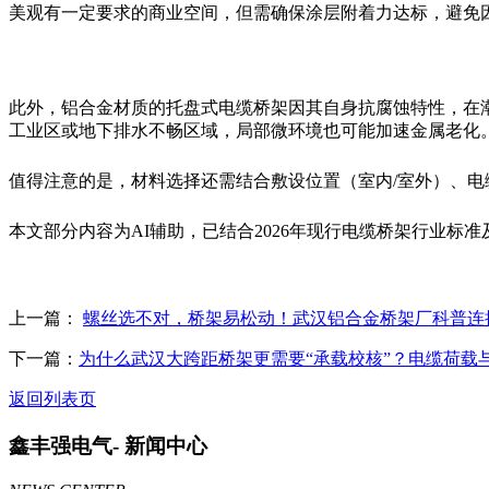
美观有一定要求的商业空间，但需确保涂层附着力达标，避免
此外，铝合金材质的托盘式电缆桥架因其自身抗腐蚀特性，在
工业区或地下排水不畅区域，局部微环境也可能加速金属老化
值得注意的是，材料选择还需结合敷设位置（室内/室外）、
本文部分内容为AI辅助，已结合2026年现行电缆桥架行业
上一篇：
螺丝选不对，桥架易松动！武汉铝合金桥架厂科普连接
下一篇：
为什么武汉大跨距桥架更需要“承载校核”？电缆荷载
返回列表页
鑫丰强电气-
新闻中心