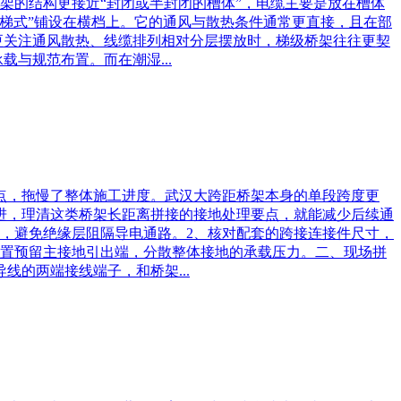
桥架的结构更接近“封闭或半封闭的槽体”，电缆主要是放在槽体
梯式”铺设在横档上。它的通风与散热条件通常更直接，且在部
更关注通风散热、线缆排列相对分层摆放时，梯级桥架往往更契
与规范布置。而在潮湿...
点，拖慢了整体施工进度。武汉大跨距桥架本身的单段跨度更
推进，理清这类桥架长距离拼接的接地处理要点，就能减少后续通
，避免绝缘层阻隔导电通路。2、核对配套的跨接连接件尺寸，
位置预留主接地引出端，分散整体接地的承载压力。二、现场拼
的两端接线端子，和桥架...