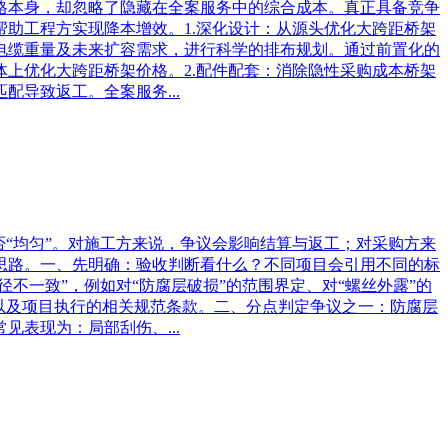
格本身，却忽略了隐藏在全案服务中的综合成本。真正具备竞争
助工程方实现降本增效。1.深化设计：从源头优化大跨距桥架
电缆重量及未来扩容需求，进行科学的排布规划。通过前置化的
上优化大跨距桥架价格。2.配件配套：消除隐性采购成本桥架
导致返工。全案服务...
“均匀”。对施工方来说，争议会影响结算与返工；对采购方来
思路。一、先明确：验收判断看什么？不同项目会引用不同的标
不一致”，例如对“防腐层破损”的范围界定、对“螺丝外露”的
以及项目执行的相关规范条款。二、分点判定争议之一：防腐层
表现为：局部刮伤、...