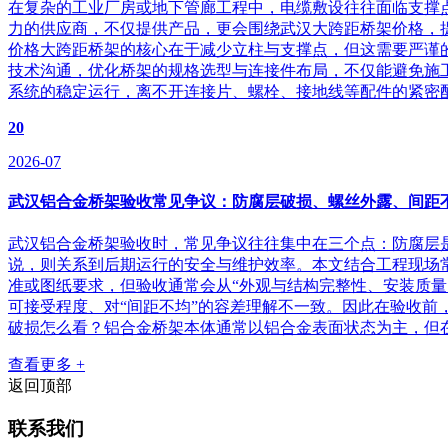
在复杂的工业厂房或地下管廊工程中，电缆敷设往往面临支撑
力的供应商，不仅提供产品，更会围绕武汉大跨距桥架价格，
价格大跨距桥架的核心在于减少立柱与支撑点，但这需要严谨
技术沟通，优化桥架的规格选型与连接件布局，不仅能避免施
系统的稳定运行，离不开连接片、螺栓、接地线等配件的紧密配
20
2026-07
武汉铝合金桥架验收常见争议：防腐层破损、螺丝外露、间距
武汉铝合金桥架验收时，常见争议往往集中在三个点：防腐层是
说，则关系到后期运行的安全与维护效率。本文结合工程现场
准或图纸要求，但验收通常会从“外观与结构完整性、安装质量、
可接受程度、对“间距不均”的容差理解不一致。因此在验收
破损怎么看？铝合金桥架本体通常以铝合金表面状态为主，但在
查看更多 +
返回顶部
联系我们