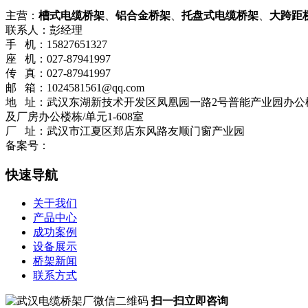
主营：
槽式电缆桥架
、
铝合金桥架
、
托盘式电缆桥架
、
大跨距
联系人：彭经理
手 机：15827651327
座 机：027-87941997
传 真：027-87941997
邮 箱：1024581561@qq.com
地 址：武汉东湖新技术开发区凤凰园一路2号普能产业园办公
及厂房办公楼栋/单元1-608室
厂 址：武汉市江夏区郑店东风路友顺门窗产业园
备案号：
鄂ICP备2023001638号-1
流量统计
快速导航
关于我们
产品中心
成功案例
设备展示
桥架新闻
联系方式
扫一扫立即咨询