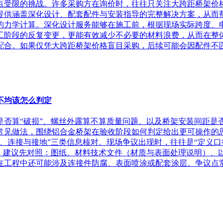
点受限的挑战。许多采购方在询价时，往往只关注大跨距桥架价
提供涵盖深化设计、配套配件与安装指导的完整解决方案，从而帮
的力学计算。深化设计服务能够在施工前，根据现场实际跨度、
工阶段的反复变更，更能有效减少不必要的材料浪费，从而在整体
合。如果仅凭大跨距桥架价格盲目采购，后续可能会因配件不匹配
不均该怎么判定
否算“破损”、螺丝外露算不算质量问题、以及桥架安装间距是否
常见做法，围绕铝合金桥架在验收阶段如何判定给出更可操作的
连接与接地”三类信息核对。现场争议出现时，往往是“定义口径
前，建议先对照：图纸、材料技术文件（材质与表面处理说明）、
工程中还可能涉及连接件防腐、表面喷涂或配套涂层。争议点常见