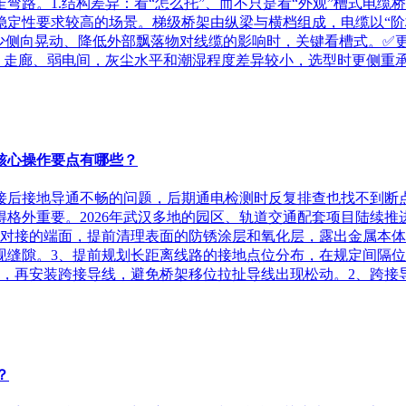
路。1.结构差异：看“怎么托”、而不只是看“外观”槽式电缆
稳定性要求较高的场景。梯级桥架由纵梁与横档组成，电缆以“阶
少侧向晃动、降低外部飘落物对线缆的影响时，关键看槽式。✅
、走廊、弱电间，灰尘水平和潮湿程度差异较小，选型时更侧重承载
核心操作要点有哪些？
接后接地导通不畅的问题，后期通电检测时反复排查也找不到断
格外重要。2026年武汉多地的园区、轨道交通配套项目陆续
架对接的端面，提前清理表面的防锈涂层和氧化层，露出金属本体
现缝隙。3、提前规划长距离线路的接地点位分布，在规定间隔
，再安装跨接导线，避免桥架移位拉扯导线出现松动。2、跨接导线
？