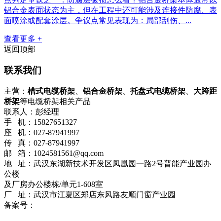
铝合金表面状态为主，但在工程中还可能涉及连接件防腐、表
面喷涂或配套涂层。争议点常见表现为：局部刮伤、...
查看更多 +
返回顶部
联系我们
主营：
槽式电缆桥架
、
铝合金桥架
、
托盘式电缆桥架
、
大跨距
桥架
等电缆桥架相关产品
联系人：彭经理
手 机：15827651327
座 机：027-87941997
传 真：027-87941997
邮 箱：1024581561@qq.com
地 址：武汉东湖新技术开发区凤凰园一路2号普能产业园办
公楼
及厂房办公楼栋/单元1-608室
厂 址：武汉市江夏区郑店东风路友顺门窗产业园
备案号：
鄂ICP备2023001638号-1
流量统计