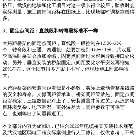
挤压。武汉的地铁和化工项目对这一项卡得比较严，验收时会
实际测量，施工前把间距标在图纸上，比现场临时调整靠谱得
多。
3、固定点间距：直线段和转弯段标准不一样
大跨距桥架的固定点间距，直线段一般控制在1.5米~2米一
个，转弯段和三通、四通接口处要加密到0.8米~1米。武汉夏
季高温时桥架会热胀冷缩，固定点间距过大容易导致接口处松
动。另外，垂直安装的桥架固定点间距要比水平安装再缩短
20%左右，这个细节很多方案里不写，但现场施工时影响很
大。
大跨距桥架的安装间距看似是小参数，实际上牵动着整条线路
的安全和寿命。支撑间距管承重、桥架间距管散热、固定点间
距管稳定，三组数据都对上了，安装质量才算过关。武汉的项
目环境复杂，地下潮湿、室外温差大，间距参数宁可保守一
点，也别等出了问题再返工。
本文部分内容为ai辅助，已结合2026年电缆桥架安装技术规范
及武汉地区弱电工程实际案例进行人工修订，仅供参考，不构