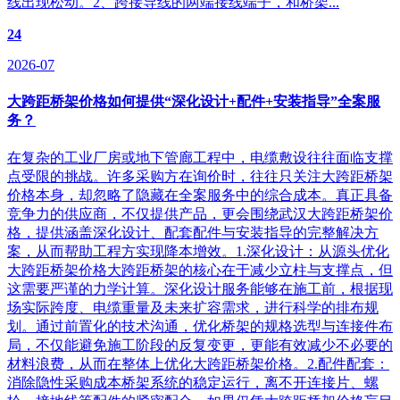
线出现松动。2、跨接导线的两端接线端子，和桥架...
24
2026-07
大跨距桥架价格如何提供“深化设计+配件+安装指导”全案服
务？
在复杂的工业厂房或地下管廊工程中，电缆敷设往往面临支撑
点受限的挑战。许多采购方在询价时，往往只关注大跨距桥架
价格本身，却忽略了隐藏在全案服务中的综合成本。真正具备
竞争力的供应商，不仅提供产品，更会围绕武汉大跨距桥架价
格，提供涵盖深化设计、配套配件与安装指导的完整解决方
案，从而帮助工程方实现降本增效。1.深化设计：从源头优化
大跨距桥架价格大跨距桥架的核心在于减少立柱与支撑点，但
这需要严谨的力学计算。深化设计服务能够在施工前，根据现
场实际跨度、电缆重量及未来扩容需求，进行科学的排布规
划。通过前置化的技术沟通，优化桥架的规格选型与连接件布
局，不仅能避免施工阶段的反复变更，更能有效减少不必要的
材料浪费，从而在整体上优化大跨距桥架价格。2.配件配套：
消除隐性采购成本桥架系统的稳定运行，离不开连接片、螺