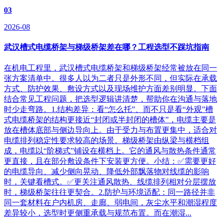
03
2026-08
武汉槽式电缆桥架与梯级桥架差在哪？工程选型不踩坑指南
在机电工程里，武汉槽式电缆桥架和梯级桥架经常被放在同一
张方案清单中。很多人以为二者只是外形不同，但实际在承载
方式、防护效果、敷设方式以及现场维护方面差别明显。下面
结合常见工程问题，把选型逻辑讲清楚，帮助你在沟通与落地
时少走弯路。1.结构差异：看“怎么托”、而不只是看“外观”槽
式电缆桥架的结构更接近“封闭或半封闭的槽体”，电缆主要是
放在槽体底部与侧边导向上。由于受力与布置更集中，适合对
电缆排列稳定性要求较高的场景。梯级桥架由纵梁与横档组
成，电缆以“阶梯式”铺设在横档上。它的通风与散热条件通常
更直接，且在部分敷设条件下安装更方便。小结：✅需要更好
的电缆导向、减少侧向晃动、降低外部飘落物对线缆的影响
时，关键看槽式。✅更关注通风散热、线缆排列相对分层摆放
时，梯级桥架往往更契合。2.防护与环境适配：同一路径并非
同一套材料在户内机房、走廊、弱电间，灰尘水平和潮湿程度
差异较小，选型时更侧重承载与规范布置。而在潮湿...