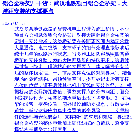
铝合金桥架厂干货：武汉地铁项目铝合金桥架，大
跨距安装的支撑要点
2026-07-13
武汉多条地铁线路的配套机电工程进入施工阶段，不少
项目方会和武汉铝合金桥架厂对接大跨距铝合金桥架的
定制与安装需求，这类桥架要在长距离区间内稳定承载
大量通信、电力线缆，支撑环节的细节处理直接影响后
续十几年的线路运行状态。很多施工团队容易照搬普通
桥架的安装经验，忽略大跨距场景的特殊要求，给后续
运维留下隐患。理清核心的支撑要点，能大幅提升安装
后的整体稳定性。一、前期支撑点位的规划要点1、结合
现场的隧道结构、吊顶预留空间，提前标记出所有支撑
点位的位置，避开后续其他机电管线的安装路径。2、根
据桥架的实际跨距数值，调整支撑点的分布间距，避免
局部跨度过大，桥架长期承重后出现下挠变形。3、在桥
架的转弯、变径位置，额外增设辅助支撑点，分散集中
荷载，减少这些应力集中位置的形变风险。二、支撑构
件的选型与安装要点1、支撑构件的材质和规格，要适配
铝合金桥架的整体重量加上满载线缆的总荷载，避免支
撑结构长期受力出现变形。2...