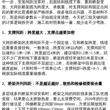
中一步，安装间距没算对，后面轻则线缆下垂、重则桥架变
形。大跨距桥架因为跨度大、承载重，对支撑间距和固定点间
距的要求比普通桥架严格得多。很多项目出问题，不是材料不
行，而是间距参数从一开始就没算清楚。今天把三组关键间距
的计算逻辑拆开讲，施工前对照着核一遍，能少走不少弯路。
1、支撑间距：跨度越大，支撑点越要加密
大跨距桥架的支撑间距不是一个固定值，它和桥架跨度、线缆
总重量直接挂钩。一般来说，跨度在3米以内的，支撑间距可
以做到1.5米~2米；跨度超过4米的，建议缩到1.2米~1.5米。武
汉不少厂房和地下通道项目，桥架跨度经常做到5米甚至6米，
这种情况下支撑间距不宜超过1.2米，否则桥架中段容易出现
挠度超标。计算时用一个简单公式：支撑间距≈跨度÷4~5，再
根据实际线缆重量做微调。
2、桥架并列间距：不是越近越好，散热和检修都要留余量
多层或多列桥架并排安装时，桥架之间的间距很多施工队凭感
觉留，结果要么太挤散热差，要么太浪费空间。2026年的行业
通行做法是：同侧桥架之间留50mm~80mm，方便后期放线和
检修；上下层之间留100mm~150mm，保证线缆弯曲半径不被