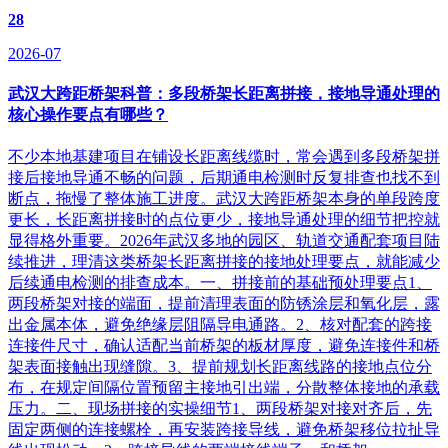
28
2026-07
武汉大跨距桥架科普：多段桥架长距离拼接，接地导通处理的
核心操作要点有哪些？
不少本地基建项目在铺设长距离线缆时，常会遇到多段桥架拼
接后接地导通不畅的问题，后期通电检测时反复排查也找不到
断点，拖慢了整体施工进度。武汉大跨距桥架本身的单段跨度
更长，长距离拼接时的点位更少，接地导通处理的细节把控就
显得格外重要。2026年武汉多地的园区、轨道交通配套项目陆
续推进，理清这类桥架长距离拼接的接地处理要点，就能减少
后续通电检测的排查成本。一、拼接前的基础预处理要点1、
两段桥架对接的端面，提前清理表面的防锈涂层和氧化层，露
出金属本体，避免绝缘层阻隔导电通路。2、核对配套的跨接
连接件尺寸，确认适配当前桥架的板材厚度，避免连接件和桥
架表面接触出现缝隙。3、提前规划长距离线路的接地点位分
布，在规定间隔位置预留主接地引出端，分散整体接地的承载
压力。二、现场拼接的实操细节1、两段桥架对接对齐后，先
固定两侧的连接螺栓，再安装跨接导线，避免桥架移位拉扯导