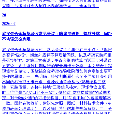
栓、接地线等配件的紧密配合。如果仅凭大跨距桥架价格盲目
采购，后续可能会因配件不匹配导致返工。全案服务...
20
2026-07
武汉铝合金桥架验收常见争议：防腐层破损、螺丝外露、间距
不均该怎么判定
武汉铝合金桥架验收时，常见争议往往集中在三个点：防腐层
是否算“破损”、螺丝外露算不算质量问题、以及桥架安装间距
是否“均匀”。对施工方来说，争议会影响结算与返工；对采购
方来说，则关系到后期运行的安全与维护效率。本文结合工程
现场常见做法，围绕铝合金桥架在验收阶段如何判定给出更可
操作的思路。一、先明确：验收判断看什么？不同项目会引用
不同的标准或图纸要求，但验收通常会从“外观与结构完整
性、安装质量、连接与接地”三类信息核对。现场争议出现
时，往往是“定义口径不一致”，例如对“防腐层破损”的范围界
定、对“螺丝外露”的可接受程度、对“间距不均”的容差理解不
一致。因此在验收前，建议先对照：图纸、材料技术文件（材
质与表面处理说明）、以及项目执行的相关规范条款。二、分
点判定争议之一：防腐层破损怎么看？铝合金桥架本体通常以